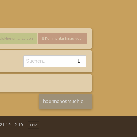
elektierten anzeigen
Kommentar hinzufügen
haehnchesmuehle
21 19:12:19
1 Bild