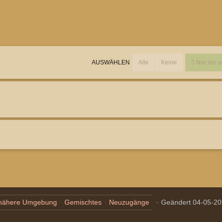
Alle
Keine
Nur die s
AUSWÄHLEN
 nähere Umgebung
Gemischtes
Neuzugänge
Geändert
04-05-20