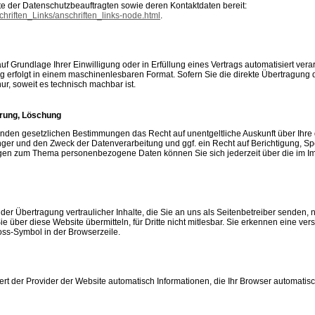
iste der Datenschutzbeauftragten sowie deren Kontaktdaten bereit:
chriften_Links/anschriften_links-node.html
.
uf Grundlage Ihrer Einwilligung oder in Erfüllung eines Vertrags automatisiert verar
ng erfolgt in einem maschinenlesbaren Format. Sofern Sie die direkte Übertragung
nur, soweit es technisch machbar ist.
rrung, Löschung
enden gesetzlichen Bestimmungen das Recht auf unentgeltliche Auskunft über Ih
ger und den Zweck der Datenverarbeitung und ggf. ein Recht auf Berichtigung, S
gen zum Thema personenbezogene Daten können Sie sich jederzeit über die im I
er Übertragung vertraulicher Inhalte, die Sie an uns als Seitenbetreiber senden, 
e über diese Website übermitteln, für Dritte nicht mitlesbar. Sie erkennen eine versc
ss-Symbol in der Browserzeile.
rt der Provider der Website automatisch Informationen, die Ihr Browser automatisch