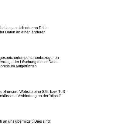
beiten, an sich oder an Dritte
 der Daten an einen anderen
re gespeicherten personenbezogenen
perrung oder Löschung dieser Daten.
mpressum aufgeführten
nutzt unsere Website eine SSL-bzw. TLS-
hlüsselte Verbindung an der 'https://'
 an uns übermittelt. Dies sind: