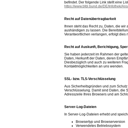
befindet. Der folgende Link stellt eine L
https://www.bfdi.bund.de/DE/Infothek/Ans
Recht auf Datenübertragbarkeit
Ihnen steht das Recht zu, Daten, die wir a
aushändigen zu lassen. Die Bereitstellu
Verantwortlichen verlangen, erfolgt dies 
Recht auf Auskunft, Berichtigung, Spe
Sie haben jederzeit im Rahmen der gelt
Daten, Herkunft der Daten, deren Empfän
Diesbezüglich und auch zu weiteren Fra
Kontaktmöglichkeiten an uns wenden.
SSL- bzw. TLS-Verschlüsselung
Aus Sicherheitsgründen und zum Schutz d
Verschlüsselung. Damit sind Daten, die Si
Adresszeile Ihres Browsers und am Schlo
Server-Log-Dateien
In Server-Log-Dateien erhebt und speiche
Browsertyp und Browserversion
Verwendetes Betriebssystem