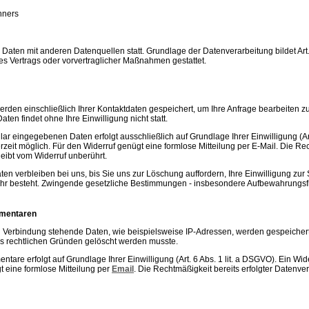
hners
aten mit anderen Datenquellen statt. Grundlage der Datenverarbeitung bildet Art. 
es Vertrags oder vorvertraglicher Maßnahmen gestattet.
erden einschließlich Ihrer Kontaktdaten gespeichert, um Ihre Anfrage bearbeiten 
ten findet ohne Ihre Einwilligung nicht statt.
ar eingegebenen Daten erfolgt ausschließlich auf Grundlage Ihrer Einwilligung (Art
jederzeit möglich. Für den Widerruf genügt eine formlose Mitteilung per E-Mail. Die R
eibt vom Widerruf unberührt.
ten verbleiben bei uns, bis Sie uns zur Löschung auffordern, Ihre Einwilligung zu
r besteht. Zwingende gesetzliche Bestimmungen - insbesondere Aufbewahrungsfri
mmentaren
Verbindung stehende Daten, wie beispielsweise IP-Adressen, werden gespeichert. 
aus rechtlichen Gründen gelöscht werden musste.
re erfolgt auf Grundlage Ihrer Einwilligung (Art. 6 Abs. 1 lit. a DSGVO). Ein Widerru
t eine formlose Mitteilung per
Email
. Die Rechtmäßigkeit bereits erfolgter Datenv