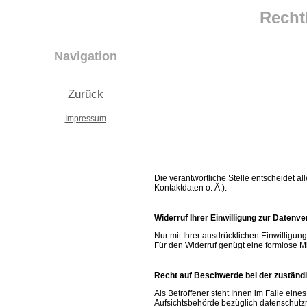
Recht
Navigation
Zurück
Impressum
Die verantwortliche Stelle entscheidet 
Kontaktdaten o. Ä.).
Widerruf Ihrer Einwilligung zur Datenve
Nur mit Ihrer ausdrücklichen Einwilligung
Für den Widerruf genügt eine formlose Mi
Recht auf Beschwerde bei der zuständ
Als Betroffener steht Ihnen im Falle ein
Aufsichtsbehörde bezüglich datenschutzre