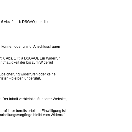
6 Abs. 1 lit. b DSGVO, der die
zu können oder um für Anschlussfragen
. 6 Abs. 1 lit. a DSGVO). Ein Widerruf
echtmäßigkeit der bis zum Widerruf
r Speicherung widerrufen oder keine
sten - bleiben unberührt.
Der Inhalt verbleibt auf unserer Website,
f Ihrer bereits erteilten Einwilligung ist
erarbeitungsvorgänge bleibt vom Widerruf