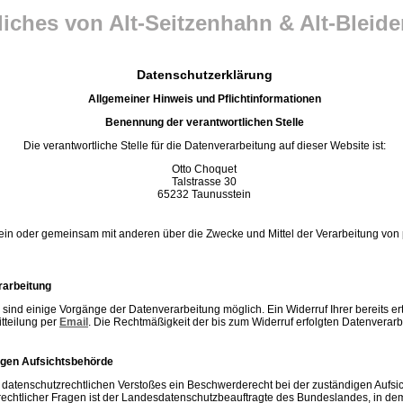
liches von Alt-Seitzenhahn & Alt-Bleide
Datenschutzerklärung
Allgemeiner Hinweis und Pflichtinformationen
Benennung der verantwortlichen Stelle
Die verantwortliche Stelle für die Datenverarbeitung auf dieser Website ist:
Otto Choquet
Talstrasse 30
65232
Taunusstein
allein oder gemeinsam mit anderen über die Zwecke und Mittel der Verarbeitung 
rarbeitung
 sind einige Vorgänge der Datenverarbeitung möglich. Ein Widerruf Ihrer bereits erte
tteilung per
Email
. Die Rechtmäßigkeit der bis zum Widerruf erfolgten Datenverarb
igen Aufsichtsbehörde
es datenschutzrechtlichen Verstoßes ein Beschwerderecht bei der zuständigen Aufs
chtlicher Fragen ist der Landesdatenschutzbeauftragte des Bundeslandes, in dem s